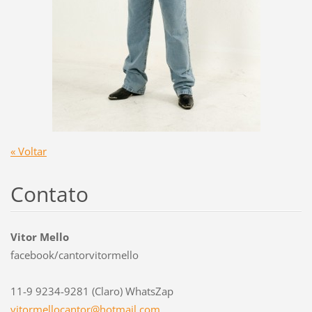
« Voltar
Contato
Vitor Mello
facebook/cantorvitormello
11-9 9234-9281 (Claro) WhatsZap
vitormel
locantor
@hotmail
.com