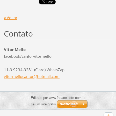
« Voltar
Contato
Vitor Mello
facebook/cantorvitormello
11-9 9234-9281 (Claro) WhatsZap
vitormel
locantor
@hotmail
.com
Editado por www.fadaceleste.com.br
Crie um site grátis