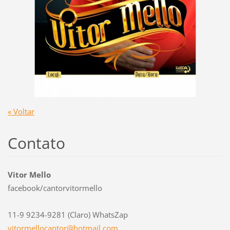
« Voltar
Contato
Vitor Mello
facebook/cantorvitormello
11-9 9234-9281 (Claro) WhatsZap
vitormel
locantor
@hotmail
.com